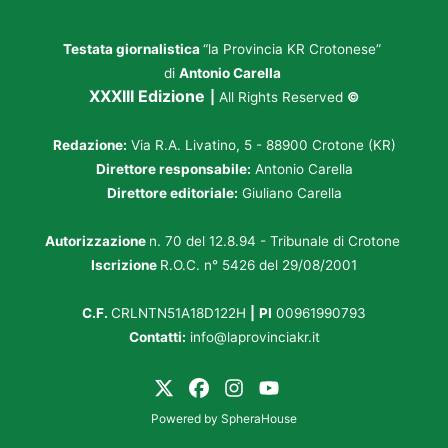
Testata giornalistica
“la Provincia KR Crotonese”
di
Antonio Carella
XXXIII Edizione
|
All Rights Reserved
©
Redazione:
Via R.A. Livatino, 5 - 88900 Crotone (KR)
Direttore responsabile:
Antonio Carella
Direttore editoriale:
Giuliano Carella
Autorizzazione
n. 70 del 12.8.94 - Tribunale di Crotone
Iscrizione
R.O.C. n° 5426 del 29/08/2001
C.F.
CRLNTN51A18D122H
|
PI
00961990793
Contatti:
info@laprovinciakr.it
Powered by
SpheraHouse