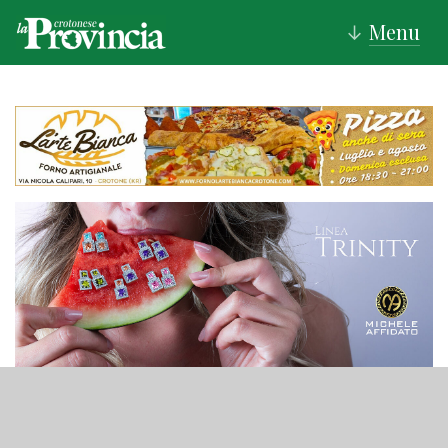
Menu
↓