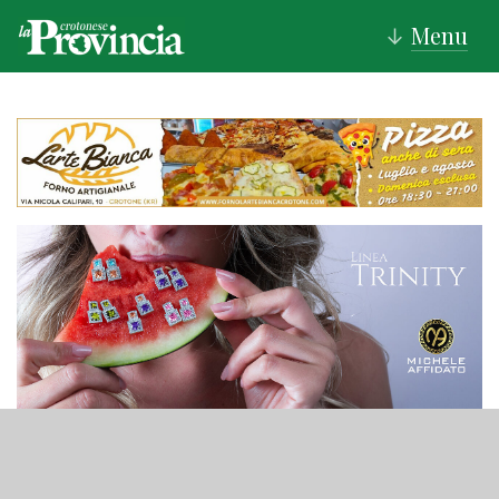
Menu
↓