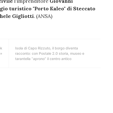
civile
l'imprenditore
Giovanni
ggio turistico "Porto Kaleo" di Steccato
ele Gigliotti
. (ANSA)
ok
Isola di Capo Rizzuto, il borgo diventa
o»
racconto: con Postale 2.0 storia, museo e
tarantella “aprono” il centro antico