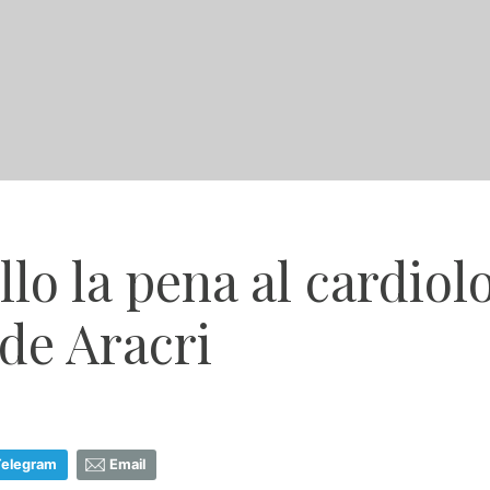
llo la pena al cardiol
nde Aracri
Telegram
Email