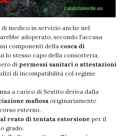
tà di medico in servizio anche nel
 sarebbe adoperato, secondo l'accusa
cuni componenti della
cosca di
cui lo stesso capo della consorteria,
sero di
permessi sanitari o attestazioni
udizi di incompatibilità col regime
nna a carico di Sestito deriva dalla
ciazione mafiosa
originariamente
ncorso esterno.
dal reato di tentata estorsione
per il
mo grado.