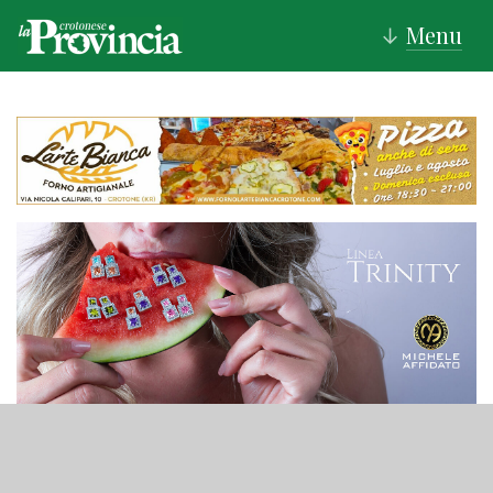
Menu
↓