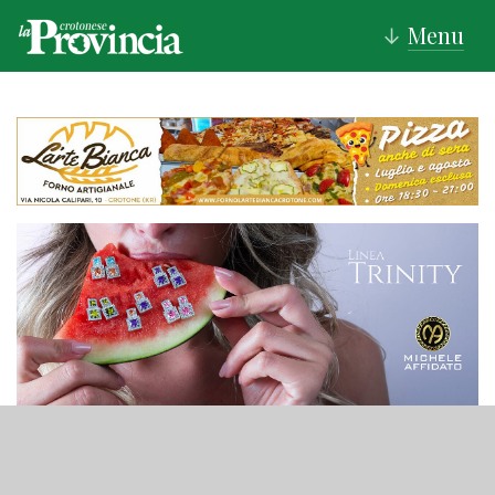
Menu
↓