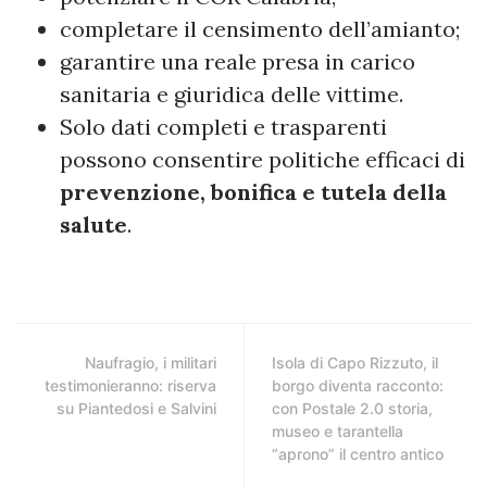
completare il censimento dell’amianto;
garantire una reale presa in carico
sanitaria e giuridica delle vittime.
Solo dati completi e trasparenti
possono consentire politiche efficaci di
prevenzione, bonifica e tutela della
salute
.
Naufragio, i militari
Isola di Capo Rizzuto, il
testimonieranno: riserva
borgo diventa racconto:
su Piantedosi e Salvini
con Postale 2.0 storia,
museo e tarantella
“aprono” il centro antico