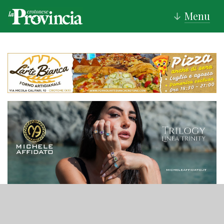
Menu
↓