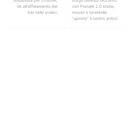
ambiziosa per Crotone,
borgo diventa racconto:
ok all'affidamento del
con Postale 2.0 storia,
bar nello scalo»
museo e tarantella
“aprono” il centro antico