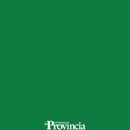
astinenza
Blitz nei ristoranti tra Crotone e Isola: sequestro ingente
di prodotti
La Guardia costiera ha ispezionato diversi locali. Sei
titolari sono stati sanzionati per 12mila euro totali: