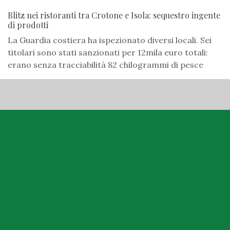
e il passaggio di Marrelli a "Casa riformista - Italia
Viva" aprono scenari sul futuro di Giunta e vicesindaco
Cretella
Dramma della droga a Crotone: minaccia di morte i
parenti e devasta casa
Chiede denaro ai familiari per acquistare la dose e, al
loro rifiuto, spacca il portone e il parabrezza di
un'auto parcheggiata. Arrestato 44enne in crisi di