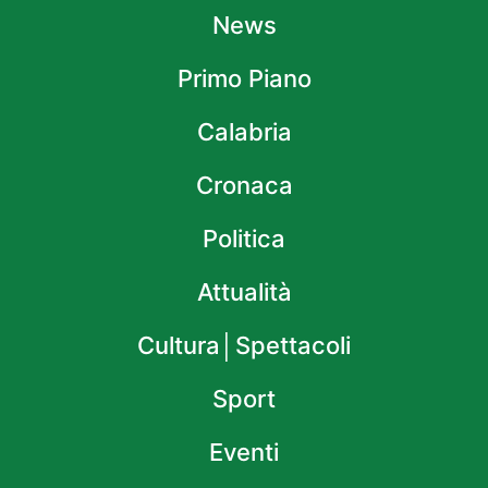
erano senza tracciabilità 82 chilogrammi di pesce