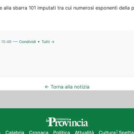
 alla sbarra 101 imputati tra cui numerosi esponenti della p
—
•
 15:49
Condividi
Tutti →
← Torna alla notizia
o
Calabria
Cronaca
Politica
Attualità
Cultura│Spetta