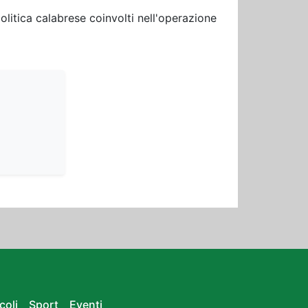
olitica calabrese coinvolti nell'operazione
coli
Sport
Eventi