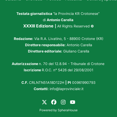
Testata giornalistica
“la Provincia KR Crotonese”
di
Antonio Carella
XXXIII Edizione
|
All Rights Reserved
©
Redazione:
Via R.A. Livatino, 5 - 88900 Crotone (KR)
Direttore responsabile:
Antonio Carella
Direttore editoriale:
Giuliano Carella
Autorizzazione
n. 70 del 12.8.94 - Tribunale di Crotone
Iscrizione
R.O.C. n° 5426 del 29/08/2001
C.F.
CRLNTN51A18D122H
|
PI
00961990793
Contatti:
info@laprovinciakr.it
Powered by
SpheraHouse