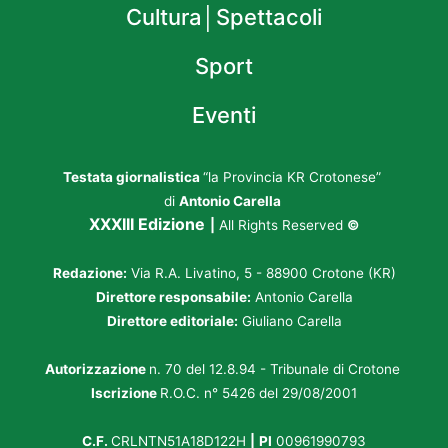
Cultura│Spettacoli
Sport
Eventi
Testata giornalistica
“la Provincia KR Crotonese”
di
Antonio Carella
XXXIII Edizione
|
All Rights Reserved
©
Redazione:
Via R.A. Livatino, 5 - 88900 Crotone (KR)
Direttore responsabile:
Antonio Carella
Direttore editoriale:
Giuliano Carella
Autorizzazione
n. 70 del 12.8.94 - Tribunale di Crotone
Iscrizione
R.O.C. n° 5426 del 29/08/2001
C.F.
CRLNTN51A18D122H
|
PI
00961990793