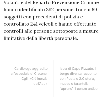
Volanti e del Reparto Prevenzione Crimine
hanno identificato 382 persone, tra cui 69
soggetti con precedenti di polizia e
controllato 241 veicoli e hanno effettuato
controlli alle persone sottoposte a misure
limitative della libertà personale.
Cardiologo aggredito
Isola di Capo Rizzuto, il
all'ospedale di Crotone,
borgo diventa racconto:
Cgil: «C'è inerzia
con Postale 2.0 storia,
dell’Asp»
museo e tarantella
“aprono” il centro antico