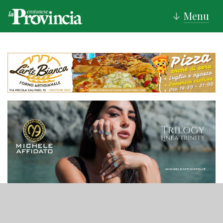
Menu
↓