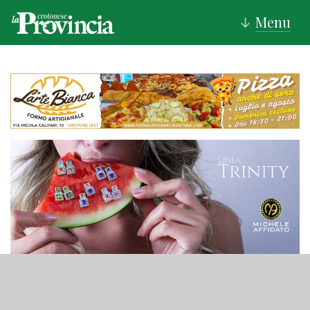
Menu
↓