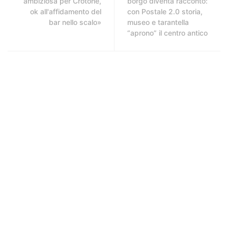
ambiziosa per Crotone,
borgo diventa racconto:
ok all'affidamento del
con Postale 2.0 storia,
bar nello scalo»
museo e tarantella
“aprono” il centro antico