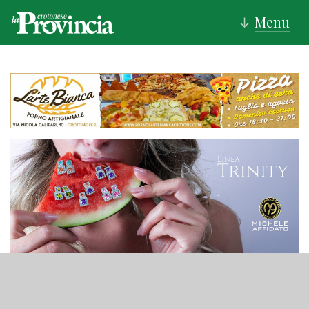
Menu
↓