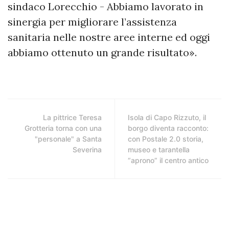
sindaco Lorecchio - Abbiamo lavorato in
sinergia per migliorare l’assistenza
sanitaria nelle nostre aree interne ed oggi
abbiamo ottenuto un grande risultato».
La pittrice Teresa
Isola di Capo Rizzuto, il
Grotteria torna con una
borgo diventa racconto:
"personale" a Santa
con Postale 2.0 storia,
Severina
museo e tarantella
“aprono” il centro antico