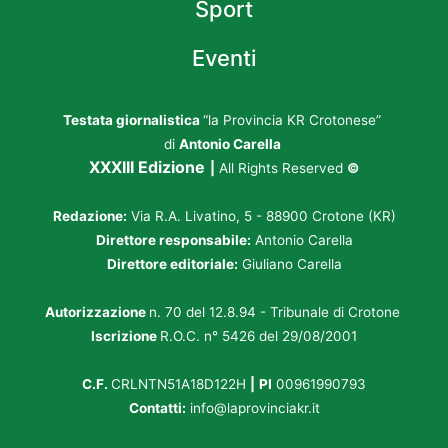
Sport
Eventi
Testata giornalistica
“la Provincia KR Crotonese”
di
Antonio Carella
XXXIII Edizione
|
All Rights Reserved
©
Redazione:
Via R.A. Livatino, 5 - 88900 Crotone (KR)
Direttore responsabile:
Antonio Carella
Direttore editoriale:
Giuliano Carella
Autorizzazione
n. 70 del 12.8.94 - Tribunale di Crotone
Iscrizione
R.O.C. n° 5426 del 29/08/2001
C.F.
CRLNTN51A18D122H
|
PI
00961990793
Contatti:
info@laprovinciakr.it