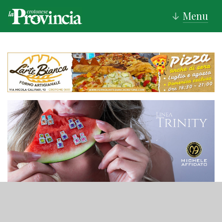
Menu
↓