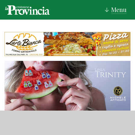
Menu
↓