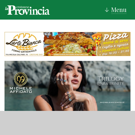
Menu
↓