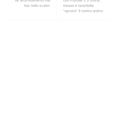
ok all'affidamento del
con Postale 2.0 storia,
bar nello scalo»
museo e tarantella
“aprono” il centro antico