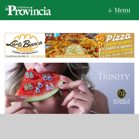
Menu
↓