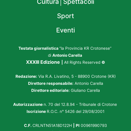
Cultura│Spettacoli
Sport
Eventi
Testata giornalistica
“la Provincia KR Crotonese”
di
Antonio Carella
XXXIII Edizione
|
All Rights Reserved
©
Redazione:
Via R.A. Livatino, 5 - 88900 Crotone (KR)
Direttore responsabile:
Antonio Carella
Direttore editoriale:
Giuliano Carella
Autorizzazione
n. 70 del 12.8.94 - Tribunale di Crotone
Iscrizione
R.O.C. n° 5426 del 29/08/2001
C.F.
CRLNTN51A18D122H
|
PI
00961990793