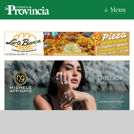
Menu
↓