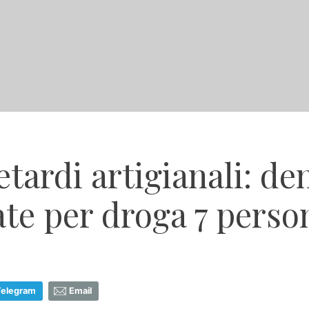
etardi artigianali: d
ate per droga 7 perso
Telegram
Email