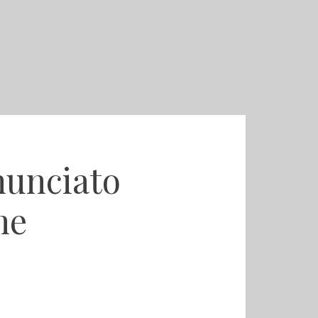
enunciato
ne