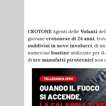
CROTONE
Agenti delle
Volanti
del
giovane
crotonese di 24 anni
, tro
suddivisi in nove involucri
, di un
numerose
bustine
utilizzate per i
di
tre manufatti pirotecnici
non c