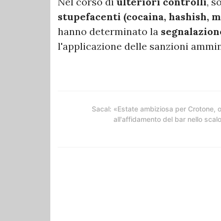
Nel corso di
ulteriori controlli
, s
stupefacenti (cocaina, hashish, 
hanno determinato la
segnalazione
l'applicazione delle sanzioni ammin
Sacal: «Estate ambiziosa per Crotone, 
all'affidamento del bar nello scal