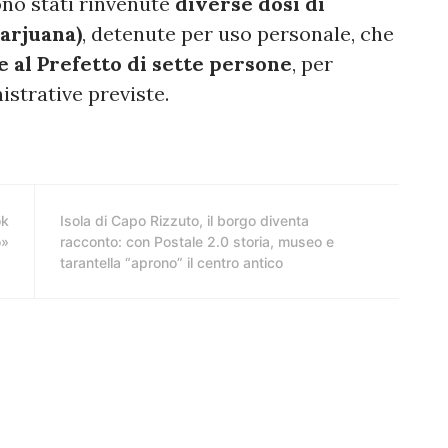
ono stati rinvenute
diverse dosi di
marjuana)
, detenute per uso personale, che
 al Prefetto di sette persone
, per
istrative previste.
ok
Isola di Capo Rizzuto, il borgo diventa
o»
racconto: con Postale 2.0 storia, museo e
tarantella “aprono” il centro antico