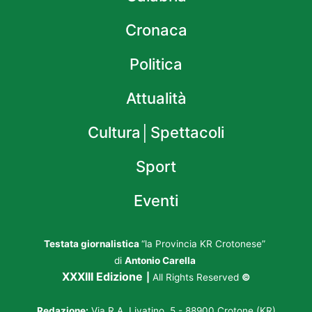
Cronaca
Politica
Attualità
Cultura│Spettacoli
Sport
Eventi
Testata giornalistica
“la Provincia KR Crotonese”
di
Antonio Carella
XXXIII Edizione
|
All Rights Reserved
©
Redazione:
Via R.A. Livatino, 5 - 88900 Crotone (KR)