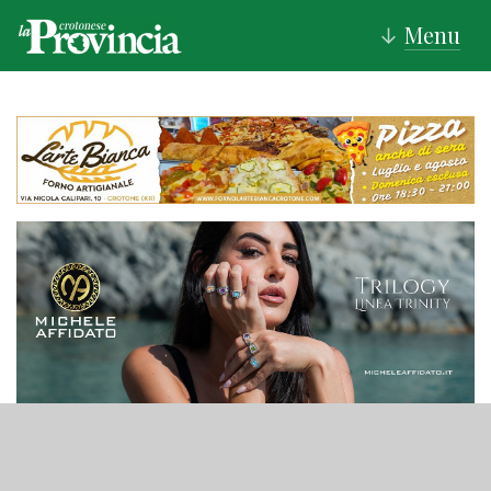
Menu
↓