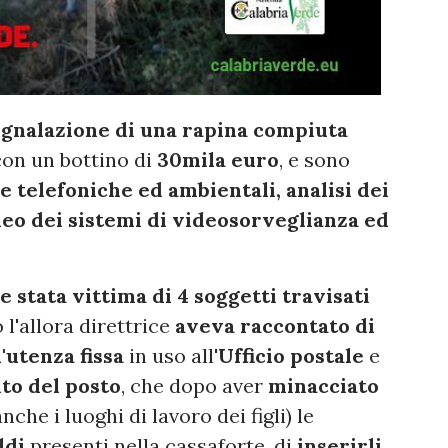
egnalazione di una rapina compiuta
con un bottino di
30mila euro
, e sono
 telefoniche ed ambientali, analisi dei
ideo dei sistemi di videosorveglianza ed
e stata vittima di 4 soggetti travisati
o l'allora direttrice
aveva raccontato di
'utenza fissa
in uso all'
Ufficio postale
e
to del posto
, che dopo aver
minacciato
che i luoghi di lavoro dei figli) le
ldi
presenti nella cassaforte, di
inserirli