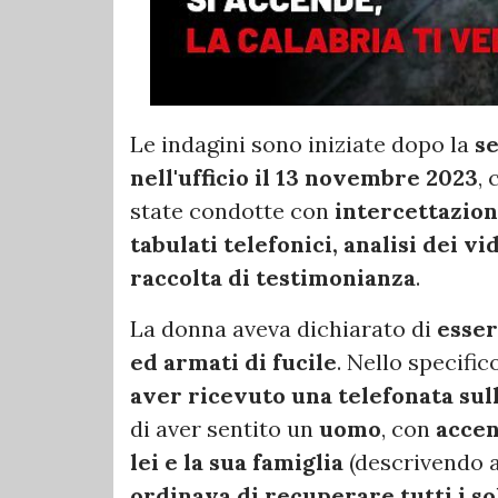
Le indagini sono iniziate dopo la
s
nell'ufficio il 13 novembre 2023
, 
state condotte con
intercettazione
tabulati telefonici, analisi dei v
raccolta di testimonianza
.
La donna aveva dichiarato di
esser
ed armati di fucile
. Nello specific
aver ricevuto una telefonata sull
di aver sentito un
uomo
, con
accen
lei e la sua famiglia
(descrivendo an
ordinava di recuperare tutti i so