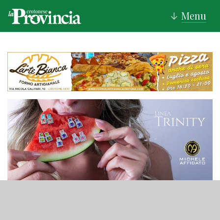
Menu
↓