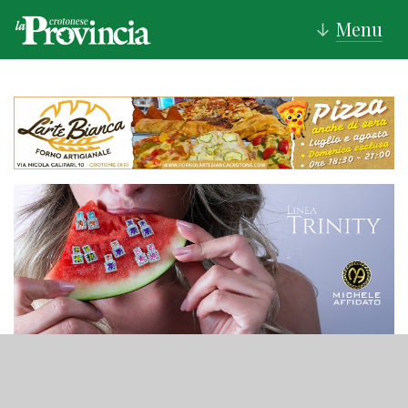
Menu
↓