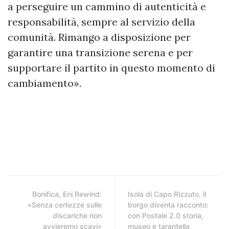
a perseguire un cammino di autenticità e
responsabilità, sempre al servizio della
comunità. Rimango a disposizione per
garantire una transizione serena e per
supportare il partito in questo momento di
cambiamento».
Bonifica, Eni Rewind:
Isola di Capo Rizzuto, il
«Senza certezze sulle
borgo diventa racconto:
discariche non
con Postale 2.0 storia,
avvieremo scavi»
museo e tarantella