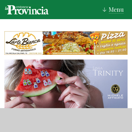
Menu
↓