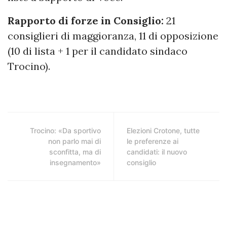
Rapporto di forze in Consiglio:
21
consiglieri di maggioranza, 11 di opposizione
(10 di lista + 1 per il candidato sindaco
Trocino).
Trocino: «Da sportivo
Elezioni Crotone, tutte
non parlo mai di
le preferenze ai
sconfitta, ma di
candidati: il nuovo
insegnamento»
consiglio