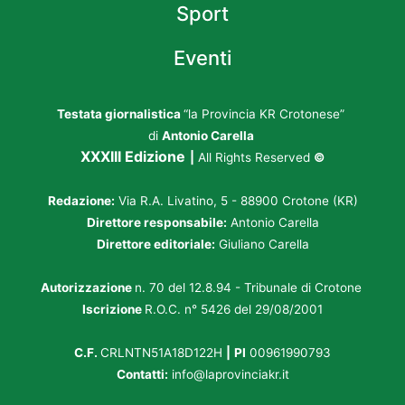
Sport
Eventi
Testata giornalistica
“la Provincia KR Crotonese”
di
Antonio Carella
XXXIII Edizione
|
All Rights Reserved
©
Redazione:
Via R.A. Livatino, 5 - 88900 Crotone (KR)
Direttore responsabile:
Antonio Carella
Direttore editoriale:
Giuliano Carella
Autorizzazione
n. 70 del 12.8.94 - Tribunale di Crotone
Iscrizione
R.O.C. n° 5426 del 29/08/2001
C.F.
CRLNTN51A18D122H
|
PI
00961990793
Contatti:
info@laprovinciakr.it