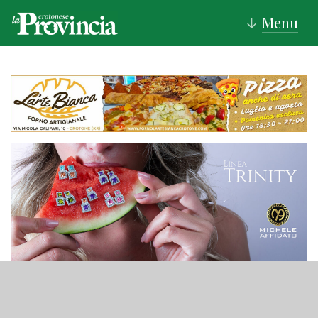
Menu
↓