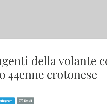
genti della volante c
to 44enne crotonese
Telegram
Email