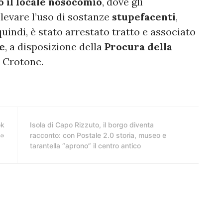
o il locale nosocomio
, dove gli
levare l’uso di sostanze
stupefacenti
,
 quindi, è stato arrestato tratto e associato
e
, a disposizione della
Procura della
 Crotone.
ok
Isola di Capo Rizzuto, il borgo diventa
o»
racconto: con Postale 2.0 storia, museo e
tarantella “aprono” il centro antico