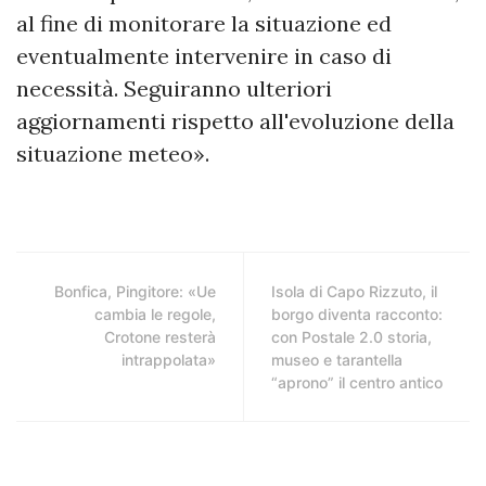
al fine di monitorare la situazione ed
eventualmente intervenire in caso di
necessità. Seguiranno ulteriori
aggiornamenti rispetto all'evoluzione della
situazione meteo».
Bonfica, Pingitore: «Ue
Isola di Capo Rizzuto, il
cambia le regole,
borgo diventa racconto:
Crotone resterà
con Postale 2.0 storia,
intrappolata»
museo e tarantella
“aprono” il centro antico