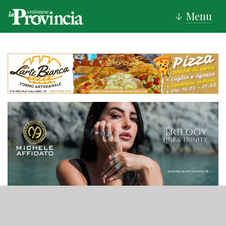
Menu
↓