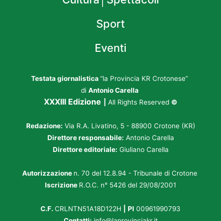
Sport
Eventi
Testata giornalistica
“la Provincia KR Crotonese”
di
Antonio Carella
XXXIII Edizione
|
All Rights Reserved
©
Redazione:
Via R.A. Livatino, 5 - 88900 Crotone (KR)
Direttore responsabile:
Antonio Carella
Direttore editoriale:
Giuliano Carella
Autorizzazione
n. 70 del 12.8.94 - Tribunale di Crotone
Iscrizione
R.O.C. n° 5426 del 29/08/2001
C.F.
CRLNTN51A18D122H
|
PI
00961990793
Contatti:
info@laprovinciakr.it