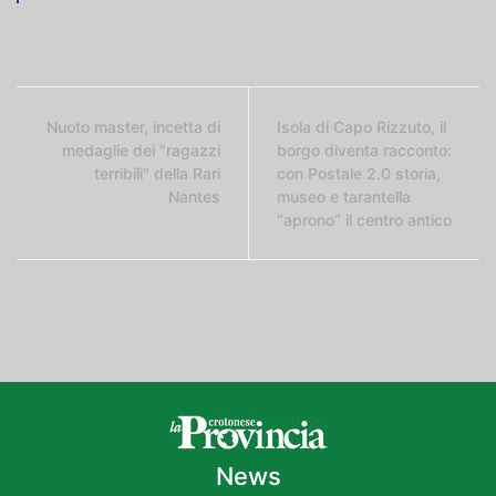
Nuoto master, incetta di
Isola di Capo Rizzuto, il
medaglie dei "ragazzi
borgo diventa racconto:
terribili" della Rari
con Postale 2.0 storia,
Nantes
museo e tarantella
“aprono” il centro antico
News