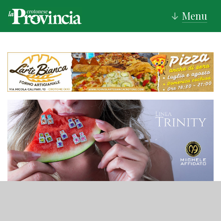
Menu
↓