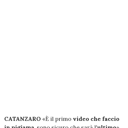
CATANZARO
«È il primo
video che faccio
in pigiama
, sono sicuro che sarà l'
ultimo
».