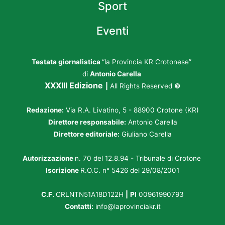
Sport
Eventi
Testata giornalistica
“la Provincia KR Crotonese”
di
Antonio Carella
XXXIII Edizione
|
All Rights Reserved
©
Redazione:
Via R.A. Livatino, 5 - 88900 Crotone (KR)
Direttore responsabile:
Antonio Carella
Direttore editoriale:
Giuliano Carella
Autorizzazione
n. 70 del 12.8.94 - Tribunale di Crotone
Iscrizione
R.O.C. n° 5426 del 29/08/2001
C.F.
CRLNTN51A18D122H
|
PI
00961990793
Contatti:
info@laprovinciakr.it