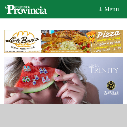
Menu
↓