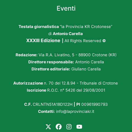
Eventi
Testata giornalistica
“la Provincia KR Crotonese”
di
Antonio Carella
XXXIII Edizione
|
All Rights Reserved
©
Redazione:
Via R.A. Livatino, 5 - 88900 Crotone (KR)
Direttore responsabile:
Antonio Carella
Direttore editoriale:
Giuliano Carella
Autorizzazione
n. 70 del 12.8.94 - Tribunale di Crotone
Iscrizione
R.O.C. n° 5426 del 29/08/2001
C.F.
CRLNTN51A18D122H
|
PI
00961990793
Contatti:
info@laprovinciakr.it