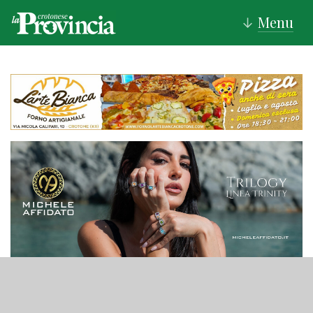
Menu
↓