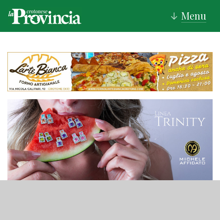
Menu
↓