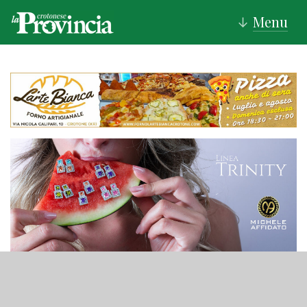
Menu
↓