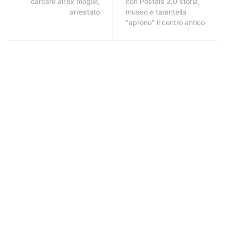
carcere all'ex moglie,
con Postale 2.0 storia,
arrestato
museo e tarantella
“aprono” il centro antico