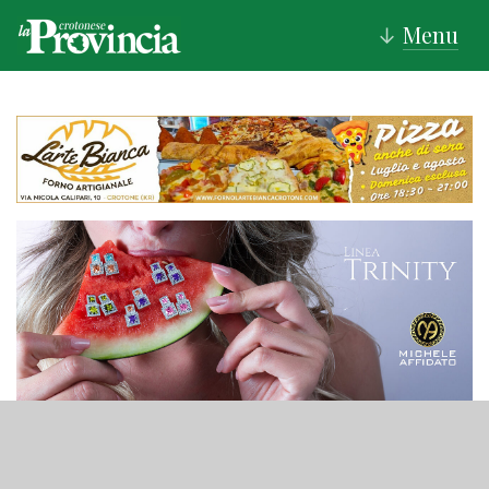
Menu
↓