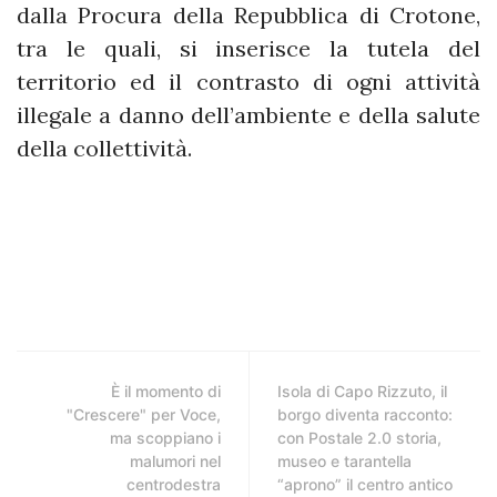
dalla Procura della Repubblica di Crotone,
tra le quali, si inserisce la tutela del
territorio ed il contrasto di ogni attività
illegale a danno dell’ambiente e della salute
della collettività.
È il momento di
Isola di Capo Rizzuto, il
"Crescere" per Voce,
borgo diventa racconto:
ma scoppiano i
con Postale 2.0 storia,
malumori nel
museo e tarantella
centrodestra
“aprono” il centro antico