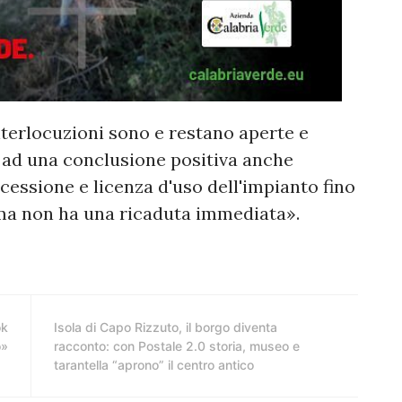
interlocuzioni sono e restano aperte e
e ad una conclusione positiva anche
essione e licenza d'uso dell'impianto fino
lema non ha una ricaduta immediata».
ok
Isola di Capo Rizzuto, il borgo diventa
o»
racconto: con Postale 2.0 storia, museo e
tarantella “aprono” il centro antico