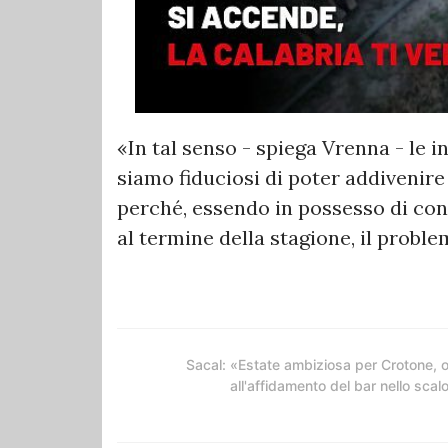
«In tal senso - spiega Vrenna - le 
siamo fiduciosi di poter addivenir
perché, essendo in possesso di conc
al termine della stagione, il prob
Sacal: «Estate ambiziosa per Crotone, 
all'affidamento del bar nello scal