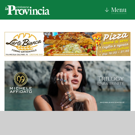
Menu
↓