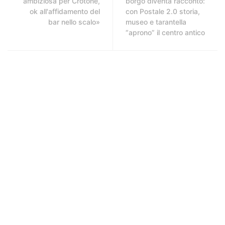
ambiziosa per Crotone,
borgo diventa racconto:
ok all'affidamento del
con Postale 2.0 storia,
bar nello scalo»
museo e tarantella
“aprono” il centro antico