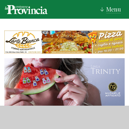
Menu
↓