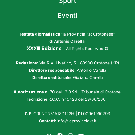
Sport
Eventi
Testata giornalistica
“la Provincia KR Crotonese”
di
Antonio Carella
XXXIII Edizione
|
All Rights Reserved
©
Redazione:
Via R.A. Livatino, 5 - 88900 Crotone (KR)
Direttore responsabile:
Antonio Carella
Direttore editoriale:
Giuliano Carella
Autorizzazione
n. 70 del 12.8.94 - Tribunale di Crotone
Iscrizione
R.O.C. n° 5426 del 29/08/2001
C.F.
CRLNTN51A18D122H
|
PI
00961990793
Contatti:
info@laprovinciakr.it