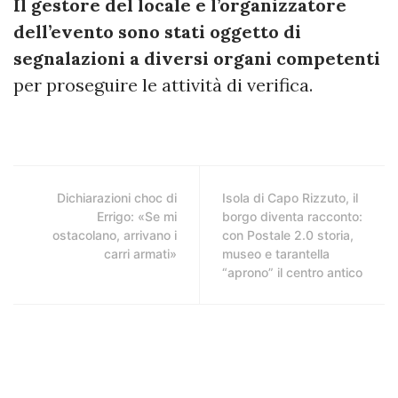
Il gestore del locale e l’organizzatore
dell’evento sono stati oggetto di
segnalazioni a diversi organi competenti
per proseguire le attività di verifica.
Dichiarazioni choc di
Isola di Capo Rizzuto, il
Errigo: «Se mi
borgo diventa racconto:
ostacolano, arrivano i
con Postale 2.0 storia,
carri armati»
museo e tarantella
“aprono” il centro antico