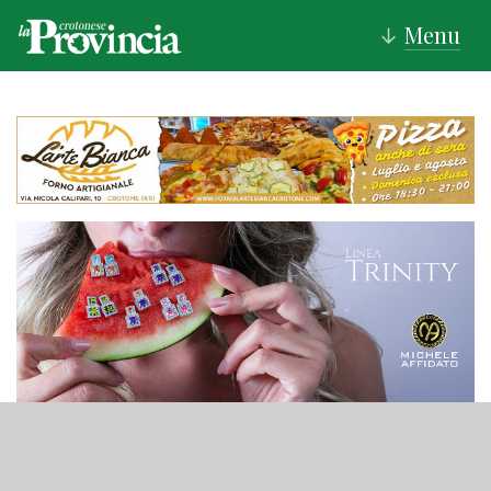
Menu
↓