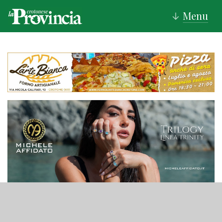
Menu
↓