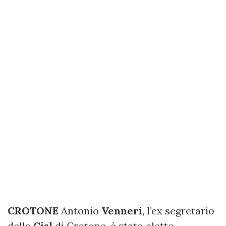
CROTONE
Antonio
Venneri
, l’ex segretario
della
Cisl
di Crotone, è stato eletto,