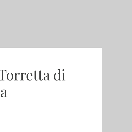
Torretta di
ia