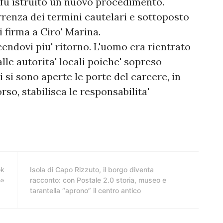
 fu istruito un nuovo procedimento.
renza dei termini cautelari e sottoposto
i firma a Ciro' Marina.
cendovi piu' ritorno. L'uomo era rientrato
lle autorita' locali poiche' sopreso
i si sono aperte le porte del carcere, in
rso, stabilisca le responsabilita'
ok
Isola di Capo Rizzuto, il borgo diventa
o»
racconto: con Postale 2.0 storia, museo e
tarantella “aprono” il centro antico