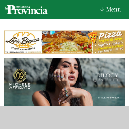
Menu
↓