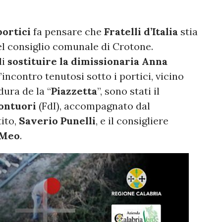
portici
fa pensare che
Fratelli d’Italia
stia
el consiglio comunale di Crotone.
di
sostituire la dimissionaria Anna
l’incontro tenutosi sotto i portici, vicino
dura de la “
Piazzetta
”, sono stati il
ontuori
(FdI), accompagnato dal
tito,
Saverio Punelli
, e il consigliere
 Meo
.