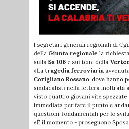
I segretari generali regionali di Cgi
della
Giunta regionale
la richiest
sulla
Ss 106
e sui temi della
Verten
«La
tragedia ferroviaria
avvenuta
Corigliano Rossano
, dove hanno pe
sindacalisti nella lettera inoltrata
visto quattro giovani vite spezzate
immediata per fare il punto e andar
questioni, fondamentali per lo svil
«È il momento - proseguono Sposato