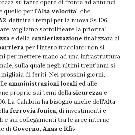
rezza su tante opere di fronte ad annunci
e quello per l'
Alta velocita'
, che
A2
, definire i tempi per la nuova Ss 106.
are, vogliamo sottolineare la priorita'
ezza
e della
cantierizzazione
finalizzata al
barriera
per l'intero tracciato: non si
nni per mettere mano ad una infrastruttura
ale, sulla quale negli ultimi trent'anni si
migliaia di feriti. Nei prossimi giorni,
alle
amministrazioni locali
ed alle
one proprio sui temi della
sicurezza
e
06. La Calabria ha bisogno anche dell'Alta
lla
ferrovia Jonica
, di investimenti e
li e sui collegamenti tra le aree interne,
te di
Governo, Anas e Rfi
».