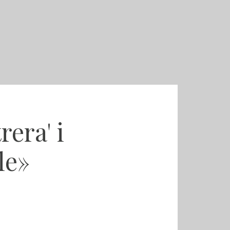
rera' i
le»