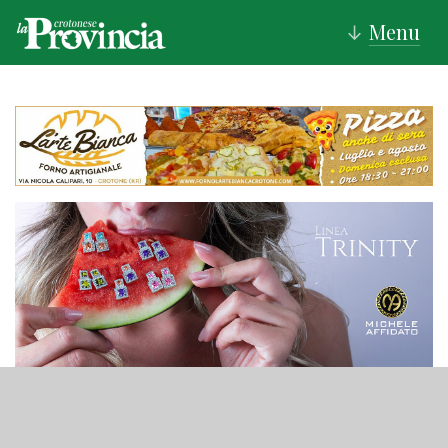
Menu
↓