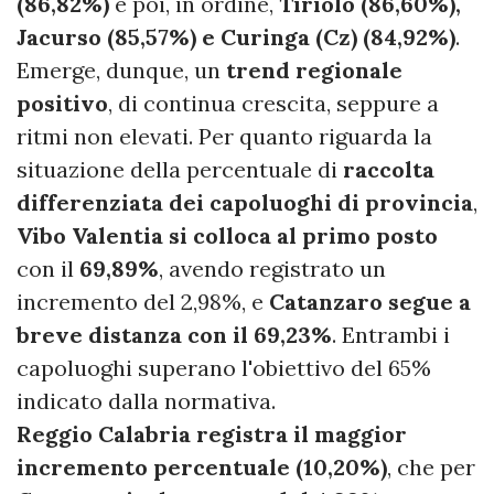
(86,82%)
e poi, in ordine,
Tiriolo (86,60%),
Jacurso (85,57%) e Curinga (Cz) (84,92%)
.
Emerge, dunque, un
trend regionale
positivo
, di continua crescita, seppure a
ritmi non elevati. Per quanto riguarda la
situazione della percentuale di
raccolta
differenziata dei capoluoghi di provincia
,
Vibo Valentia si colloca al primo posto
con il
69,89%
, avendo registrato un
incremento del 2,98%, e
Catanzaro segue a
breve distanza con il 69,23%
. Entrambi i
capoluoghi superano l'obiettivo del 65%
indicato dalla normativa.
Reggio Calabria registra il maggior
incremento percentuale (10,20%)
, che per