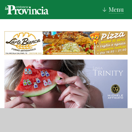
Menu
↓