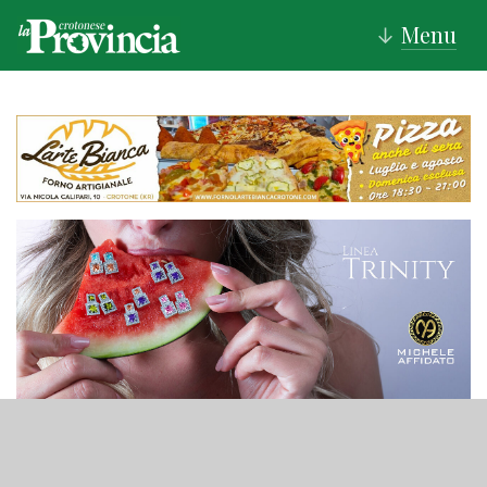
Menu
↓