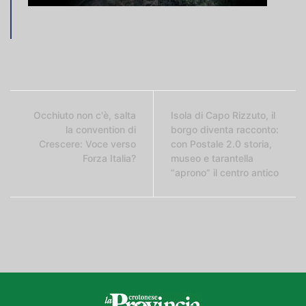
Occhiuto non c'è, salta
Isola di Capo Rizzuto, il
la convention di
borgo diventa racconto:
Crescere: Voce verso
con Postale 2.0 storia,
Forza Italia?
museo e tarantella
“aprono” il centro antico