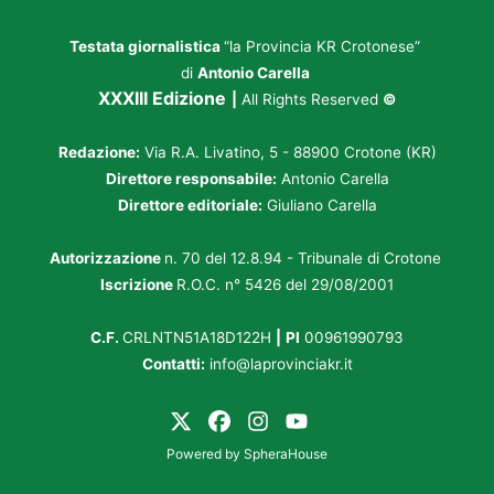
Testata giornalistica
“la Provincia KR Crotonese”
di
Antonio Carella
XXXIII Edizione
|
All Rights Reserved
©
Redazione:
Via R.A. Livatino, 5 - 88900 Crotone (KR)
Direttore responsabile:
Antonio Carella
Direttore editoriale:
Giuliano Carella
Autorizzazione
n. 70 del 12.8.94 - Tribunale di Crotone
Iscrizione
R.O.C. n° 5426 del 29/08/2001
C.F.
CRLNTN51A18D122H
|
PI
00961990793
Contatti:
info@laprovinciakr.it
Powered by
SpheraHouse