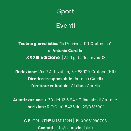
Sport
Eventi
Testata giornalistica
“la Provincia KR Crotonese”
di
Antonio Carella
XXXIII Edizione
|
All Rights Reserved
©
Redazione:
Via R.A. Livatino, 5 - 88900 Crotone (KR)
Direttore responsabile:
Antonio Carella
Direttore editoriale:
Giuliano Carella
Autorizzazione
n. 70 del 12.8.94 - Tribunale di Crotone
Iscrizione
R.O.C. n° 5426 del 29/08/2001
C.F.
CRLNTN51A18D122H
|
PI
00961990793
Contatti:
info@laprovinciakr.it