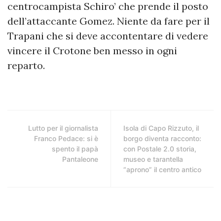
centrocampista Schiro’ che prende il posto
dell’attaccante Gomez. Niente da fare per il
Trapani che si deve accontentare di vedere
vincere il Crotone ben messo in ogni
reparto.
Lutto per il giornalista
Isola di Capo Rizzuto, il
Franco Pedace: si è
borgo diventa racconto:
spento il papà
con Postale 2.0 storia,
Pantaleone
museo e tarantella
“aprono” il centro antico