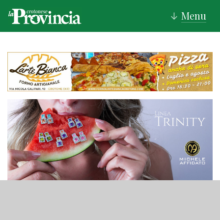
Menu
↓