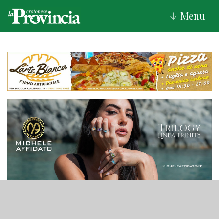
Menu
↓