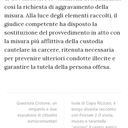
così la richiesta di aggravamento della
misura. Alla luce degli elementi raccolti, il
giudice competente ha disposto la
sostituzione del provvedimento in atto con
la misura più afflittiva della custodia
cautelare in carcere, ritenuta necessaria
per prevenire ulteriori condotte illecite e
garantire la tutela della persona offesa.
Questura Crotone, un
Isola di Capo Rizzuto, il
rimpatrio e due
borgo diventa racconto:
espulsioni di cittadini
con Postale 2.0 storia,
extracomunitari
museo e tarantella
“aprono” il centro antico