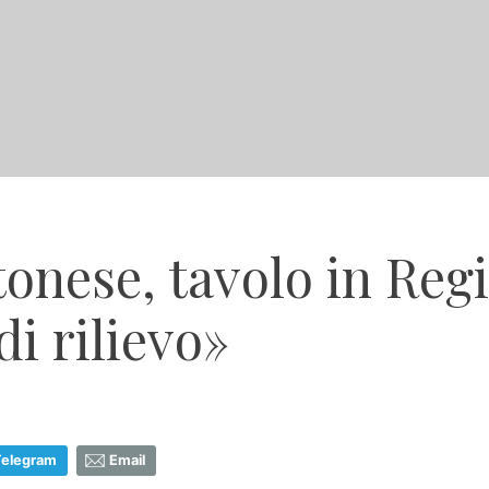
otonese, tavolo in Reg
i rilievo»
Telegram
Email