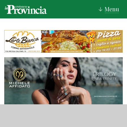
Menu
↓