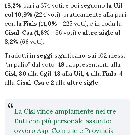
18,2%
pari a 374 voti, e poi seguono
la Uil
col 10,9%
(224 voti), praticamente alla pari
con la
Fials (11,0%
- 225 voti), e in coda la
Cisal-Csa (1,8%
- 36 voti) e
altre sigle al
3,2%
(66 voti).
Tradotti in
seggi
significano, sui 102 messi
“in palio” dal voto,
49
rappresentanti alla
Cisl
,
30
alla
Cgil
,
13
alla
Uil
,
4
alla
Fials
,
4
alla
Cisal-Csa
e
2
alle
altre sigle
.
La Cisl vince ampiamente nei tre
Enti con più personale assunto:
ovvero Asp, Comune e Provincia