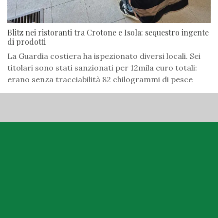
Blitz nei ristoranti tra Crotone e Isola: sequestro ingente
di prodotti
La Guardia costiera ha ispezionato diversi locali. Sei
titolari sono stati sanzionati per 12mila euro totali:
erano senza tracciabilità 82 chilogrammi di pesce