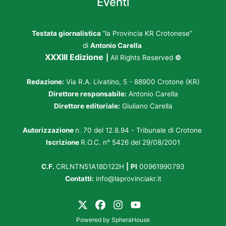
Eventi
Testata giornalistica
“la Provincia KR Crotonese”
di
Antonio Carella
XXXIII Edizione
|
All Rights Reserved
©
Redazione:
Via R.A. Livatino, 5 - 88900 Crotone (KR)
Direttore responsabile:
Antonio Carella
Direttore editoriale:
Giuliano Carella
Autorizzazione
n. 70 del 12.8.94 - Tribunale di Crotone
Iscrizione
R.O.C. n° 5426 del 29/08/2001
C.F.
CRLNTN51A18D122H
|
PI
00961990793
Contatti:
info@laprovinciakr.it
Powered by
SpheraHouse