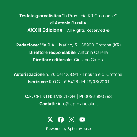
Testata giornalistica
“la Provincia KR Crotonese”
di
Antonio Carella
XXXIII Edizione
|
All Rights Reserved
©
Redazione:
Via R.A. Livatino, 5 - 88900 Crotone (KR)
Direttore responsabile:
Antonio Carella
Direttore editoriale:
Giuliano Carella
Autorizzazione
n. 70 del 12.8.94 - Tribunale di Crotone
Iscrizione
R.O.C. n° 5426 del 29/08/2001
C.F.
CRLNTN51A18D122H
|
PI
00961990793
Contatti:
info@laprovinciakr.it
Powered by
SpheraHouse