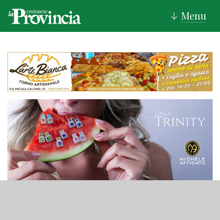
Menu
↓