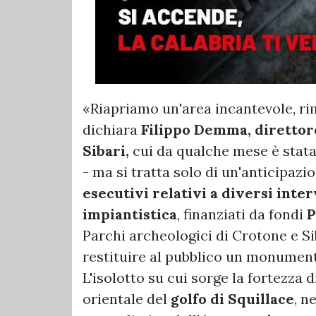
«Riapriamo un'area incantevole, rim
dichiara
Filippo Demma, direttore
Sibari,
cui da qualche mese è stat
- ma si tratta solo di un'anticipazi
esecutivi relativi a diversi inter
impiantistica
, finanziati da fondi
P
Parchi archeologici di Crotone e Sib
restituire al pubblico un monument
L'isolotto su cui sorge la fortezza d
orientale del
golfo di Squillace
, n